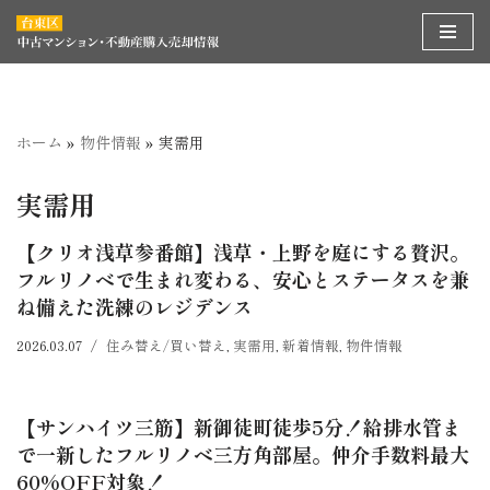
コ
ン
テ
ン
ホーム
»
物件情報
»
実需用
ツ
へ
実需用
ス
【クリオ浅草参番館】浅草・上野を庭にする贅沢。
キ
フルリノベで生まれ変わる、安心とステータスを兼
ッ
ね備えた洗練のレジデンス
プ
2026.03.07
住み替え/買い替え
,
実需用
,
新着情報
,
物件情報
【サンハイツ三筋】新御徒町徒歩5分！給排水管ま
で一新したフルリノベ三方角部屋。仲介手数料最大
60%OFF対象！