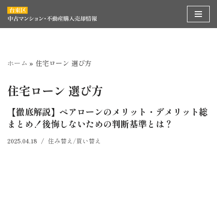
コ
ン
テ
ン
ホーム
»
住宅ローン 選び方
ツ
へ
住宅ローン 選び方
ス
【徹底解説】ペアローンのメリット・デメリット総
キ
まとめ！後悔しないための判断基準とは？
ッ
プ
2025.04.18
住み替え/買い替え