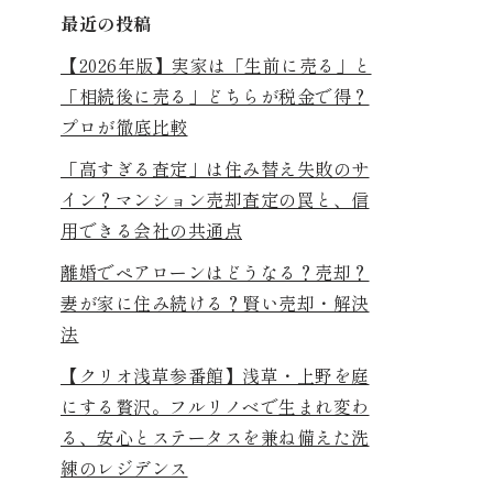
最近の投稿
【2026年版】実家は「生前に売る」と
「相続後に売る」どちらが税金で得？
プロが徹底比較
「高すぎる査定」は住み替え失敗のサ
イン？マンション売却査定の罠と、信
用できる会社の共通点
離婚でペアローンはどうなる？売却？
妻が家に住み続ける？賢い売却・解決
法
【クリオ浅草参番館】浅草・上野を庭
にする贅沢。フルリノベで生まれ変わ
る、安心とステータスを兼ね備えた洗
練のレジデンス