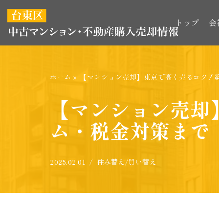
トップ
会
コ
ン
テ
ン
ホーム
»
【マンション売却】東京で高く売るコツ！
ツ
へ
【マンション売却
ス
ム・税金対策まで
キ
ッ
プ
2025.02.01
住み替え/買い替え