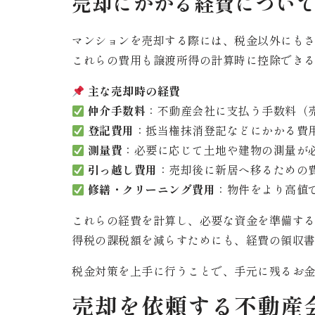
売却にかかる経費につい
マンションを売却する際には、税金以外にも
これらの費用も譲渡所得の計算時に控除でき
主な売却時の経費
仲介手数料
：不動産会社に支払う手数料（売
登記費用
：抵当権抹消登記などにかかる費
測量費
：必要に応じて土地や建物の測量が
引っ越し費用
：売却後に新居へ移るための
修繕・クリーニング費用
：物件をより高値
これらの経費を計算し、必要な資金を準備す
得税の課税額を減らすためにも、経費の領収
税金対策を上手に行うことで、手元に残るお
売却を依頼する不動産